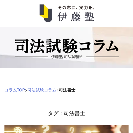
司
法
試
験
コ
コラムTOP
>
司法試験コラム
>
司法書士
ラ
ム
タグ：司法書士