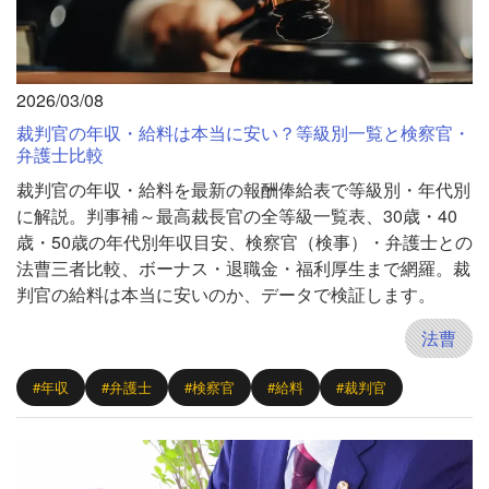
2026/03/08
裁判官の年収・給料は本当に安い？等級別一覧と検察官・
弁護士比較
裁判官の年収・給料を最新の報酬俸給表で等級別・年代別
に解説。判事補～最高裁長官の全等級一覧表、30歳・40
歳・50歳の年代別年収目安、検察官（検事）・弁護士との
法曹三者比較、ボーナス・退職金・福利厚生まで網羅。裁
判官の給料は本当に安いのか、データで検証します。
法曹
#年収
#弁護士
#検察官
#給料
#裁判官