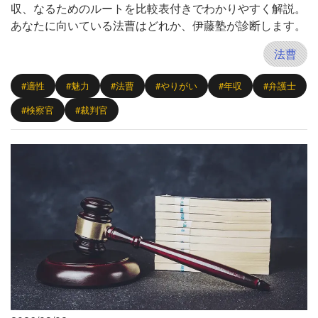
収、なるためのルートを比較表付きでわかりやすく解説。
あなたに向いている法曹はどれか、伊藤塾が診断します。
法曹
#適性
#魅力
#法曹
#やりがい
#年収
#弁護士
#検察官
#裁判官