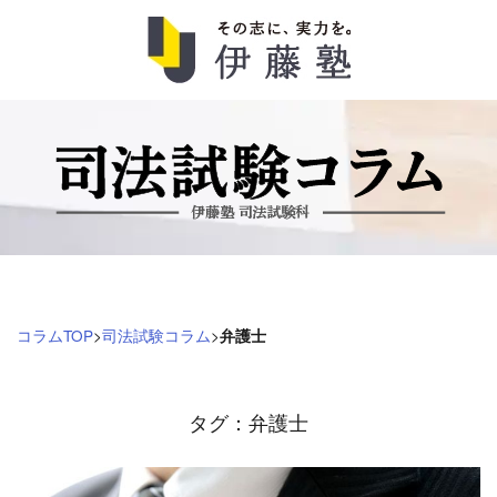
司
法
試
験
コ
コラムTOP
>
司法試験コラム
>
弁護士
ラ
ム
タグ：弁護士