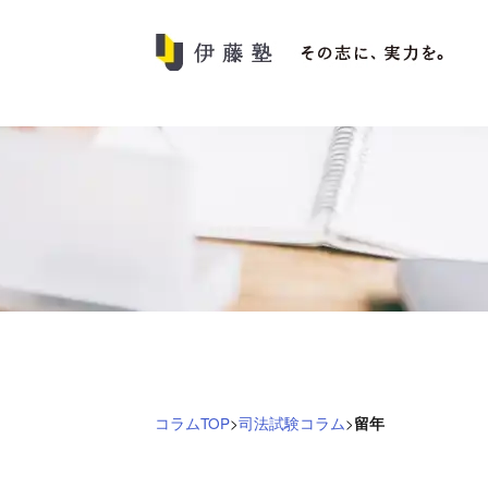
伊
藤
塾
コ
ラ
ム
｜
司
法
試
験・
司
コラムTOP
>
司法試験コラム
>
留年
法
書