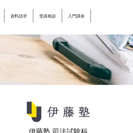
資料請求
受講相談
入門講座
司
法
試
験
コ
ラ
ム
伊藤塾 司法試験科