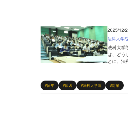
士・
行
政
2025/12/2
書
法科大学
士・
法科大学
公
は、どう
務
とに、法
員・
宅
建
#留年
#原因
#法科大学院
#対策
士・
社
労
士・
中