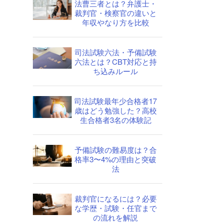
法曹三者とは？弁護士・
裁判官・検察官の違いと
年収やなり方を比較
司法試験六法・予備試験
六法とは？CBT対応と持
ち込みルール
司法試験最年少合格者17
歳はどう勉強した？高校
生合格者3名の体験記
予備試験の難易度は？合
格率3〜4%の理由と突破
法
裁判官になるには？必要
な学歴・試験・任官まで
の流れを解説