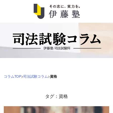
司
法
試
験
コ
コラムTOP
>
司法試験コラム
>
資格
ラ
ム
タグ：資格