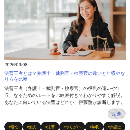
2026/03/08
法曹三者とは？弁護士・裁判官・検察官の違いと年収やな
り方を比較
法曹三者（弁護士・裁判官・検察官）の役割の違いや年
収、なるためのルートを比較表付きでわかりやすく解説。
あなたに向いている法曹はどれか、伊藤塾が診断します。
法曹
#適性
#魅力
#法曹
#やりがい
#年収
#弁護士