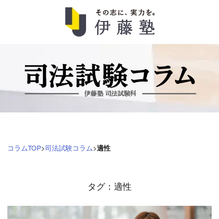
司
法
試
験
コ
コラムTOP
>
司法試験コラム
>
適性
ラ
ム
タグ：適性