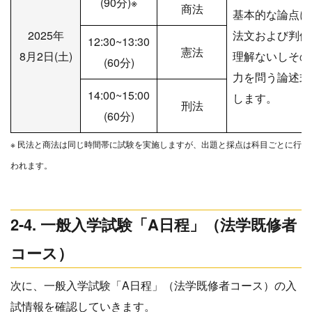
(90分)※
商法
基本的な論点に
2025年
法文および判例
12:30~13:30
憲法
8月2日(土)
理解ないしその
(60分)
力を問う論述式
14:00~15:00
します。
刑法
(60分)
※ 民法と商法は同じ時間帯に試験を実施しますが、出題と採点は科目ごとに行
われます。
2-4. 一般入学試験「A日程」（法学既修者
コース）
次に、一般入学試験「A日程」（法学既修者コース）の入
試情報を確認していきます。