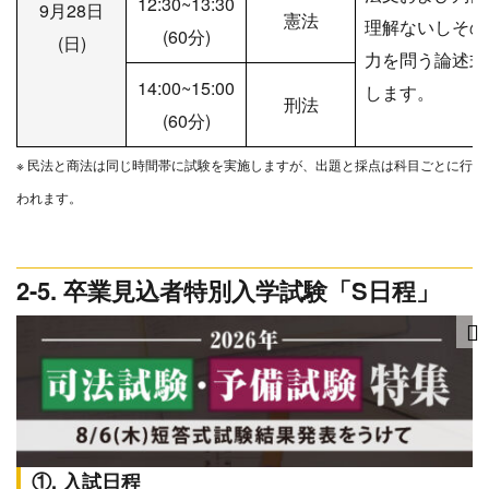
12:30~13:30
9月28日
憲法
理解ないしその
(60分)
(日)
力を問う論述式
14:00~15:00
します。
刑法
(60分)
※ 民法と商法は同じ時間帯に試験を実施しますが、出題と採点は科目ごとに行
われます。
2-5. 卒業見込者特別入学試験「S日程」
（法学未修者コース）
卒業見込者特別入学試験「S日程」（法学未修者コース）
の入試情報を確認していきます。
①. 入試日程