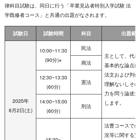
律科目試験は、同日に行う「卒業見込者特別入学試験 法
学既修者コース」と共通の出題がなされます。
試験日
試験時間
科目
出題範
民法
10:00~11:30
主として、代表
(90分)※
商法
基本的な論点に
法文および判例
12:30~13:30
憲法
理解ないしその
(60分)
力を問う論述式
2025年
14:00~15:00
します。
刑法
8月2日(土)
(60分)
法曹コースでの
況等に関する質
15:30~