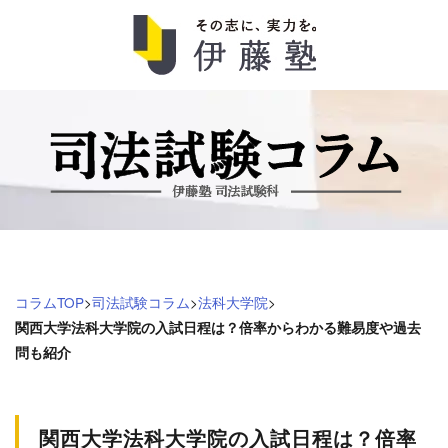
司
法
試
験
コ
コラムTOP
>
司法試験コラム
>
法科大学院
>
ラ
関西大学法科大学院の入試日程は？倍率からわかる難易度や過去
問も紹介
ム
関西大学法科大学院の入試日程は？倍率