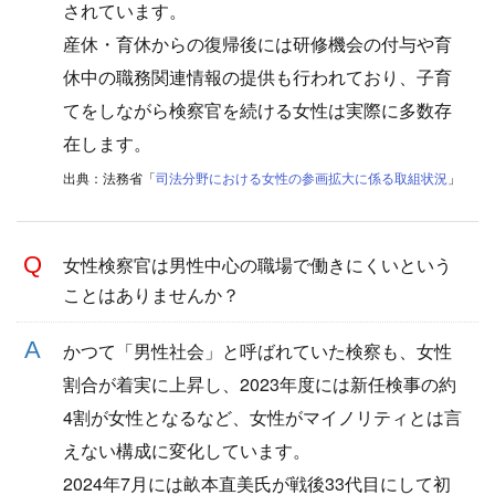
されています。
産休・育休からの復帰後には研修機会の付与や育
休中の職務関連情報の提供も行われており、子育
てをしながら検察官を続ける女性は実際に多数存
在します。
出典：法務省「
司法分野における女性の参画拡大に係る取組状況
」
女性検察官は男性中心の職場で働きにくいという
ことはありませんか？
かつて「男性社会」と呼ばれていた検察も、女性
割合が着実に上昇し、2023年度には新任検事の約
4割が女性となるなど、女性がマイノリティとは言
えない構成に変化しています。
2024年7月には畝本直美氏が戦後33代目にして初