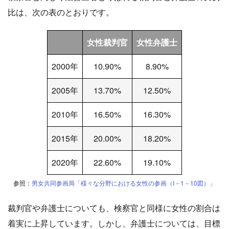
比は、次の表のとおりです。
女性裁判官
女性弁護士
2000年
10.90%
8.90%
2005年
13.70%
12.50%
2010年
16.50%
16.30%
2015年
20.00%
18.20%
2020年
22.60%
19.10%
参照：
男女共同参画局「様々な分野における女性の参画（I－1－10図）」
裁判官や弁護士についても、検察官と同様に女性の割合は
着実に上昇しています。しかし、弁護士については、目標