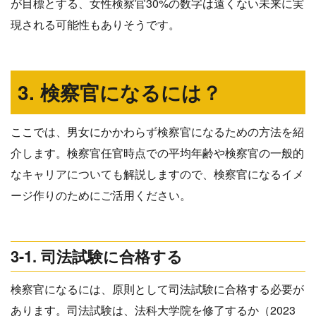
が目標とする、女性検察官30%の数字は遠くない未来に実
現される可能性もありそうです。
3. 検察官になるには？
ここでは、男女にかかわらず検察官になるための方法を紹
介します。検察官任官時点での平均年齢や検察官の一般的
なキャリアについても解説しますので、検察官になるイメ
ージ作りのためにご活用ください。
3-1. 司法試験に合格する
検察官になるには、原則として司法試験に合格する必要が
あります。司法試験は、法科大学院を修了するか（2023