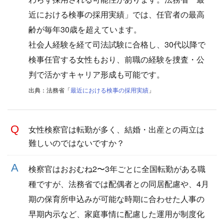
近における検事の採用実績」では、任官者の最高
齢が毎年30歳を超えています。
社会人経験を経て司法試験に合格し、30代以降で
検事任官する女性もおり、前職の経験を捜査・公
判で活かすキャリア形成も可能です。
出典：法務省「
最近における検事の採用実績
」
女性検察官は転勤が多く、結婚・出産との両立は
難しいのではないですか？
検察官はおおむね2〜3年ごとに全国転勤がある職
種ですが、法務省では配偶者との同居配慮や、4月
期の保育所申込みが可能な時期に合わせた人事の
早期内示など、家庭事情に配慮した運用が制度化