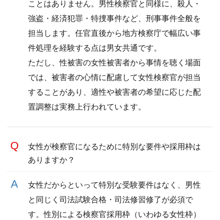
ことはありません。男性検察官と同様に、殺人・
強盗・経済犯罪・特捜事件など、刑事事件全般を
担当します。任官直後から地方検察庁で幅広い事
件処理を経験する点は男女共通です。
ただし、性被害の女性被害者から事情を聴く場面
では、被害者の心情に配慮して女性検察官が担当
することがあり、適性や被害者の希望に応じた配
置調整は実務上行われています。
女性が検察官になるために特別な要件や採用枠は
ありますか？
女性だからといって特別な受験要件はなく、男性
と同じく司法試験合格・司法修習修了が必須で
す。性別による検察官採用枠（いわゆる女性枠）