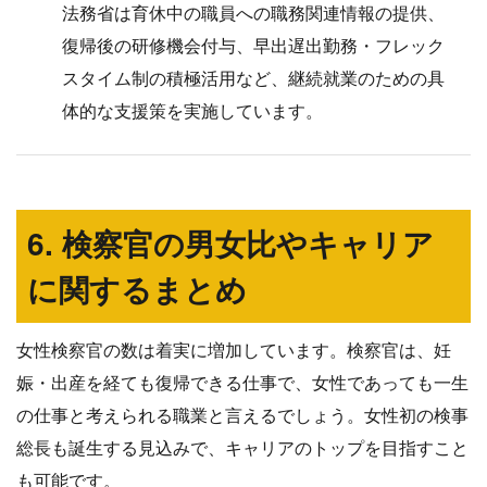
法務省は育休中の職員への職務関連情報の提供、
復帰後の研修機会付与、早出遅出勤務・フレック
スタイム制の積極活用など、継続就業のための具
体的な支援策を実施しています。
6. 検察官の男女比やキャリア
に関するまとめ
女性検察官の数は着実に増加しています。検察官は、妊
娠・出産を経ても復帰できる仕事で、女性であっても一生
の仕事と考えられる職業と言えるでしょう。女性初の検事
総長も誕生する見込みで、キャリアのトップを目指すこと
も可能です。