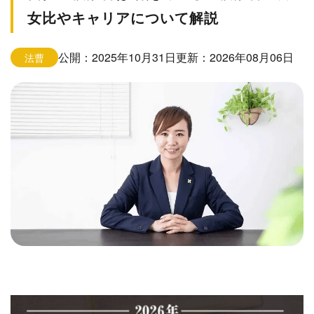
女比やキャリアについて解説
公開：2025年10月31日
更新：2026年08月06日
法曹