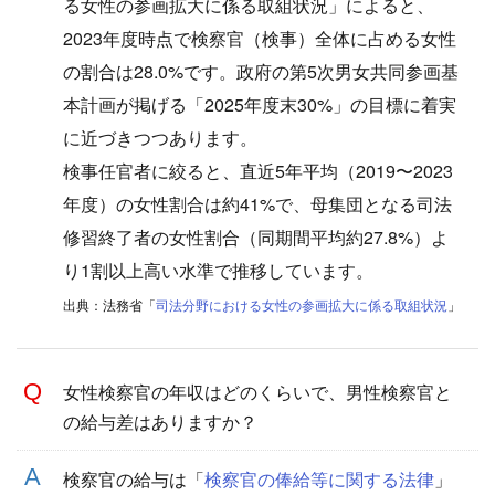
る女性の参画拡大に係る取組状況」によると、
2023年度時点で検察官（検事）全体に占める女性
の割合は28.0%です。政府の第5次男女共同参画基
本計画が掲げる「2025年度末30%」の目標に着実
に近づきつつあります。
検事任官者に絞ると、直近5年平均（2019〜2023
年度）の女性割合は約41%で、母集団となる司法
修習終了者の女性割合（同期間平均約27.8%）よ
り1割以上高い水準で推移しています。
出典：法務省「
司法分野における女性の参画拡大に係る取組状況
」
女性検察官の年収はどのくらいで、男性検察官と
の給与差はありますか？
検察官の給与は「
検察官の俸給等に関する法律
」