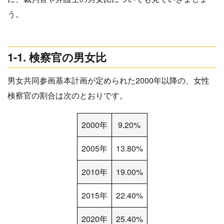
う。
1-1. 検察官の男女比
男女共同参画基本計画が定められた2000年以降の、女性
検察官の割合は次のとおりです。
2000年
9.20%
2005年
13.80%
2010年
19.00%
2015年
22.40%
2020年
25.40%