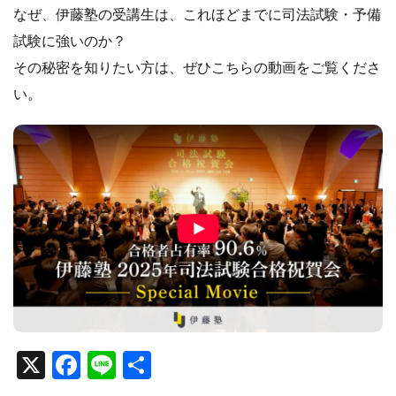
なぜ、伊藤塾の受講生は、これほどまでに司法試験・予備
試験に強いのか？
その秘密を知りたい方は、ぜひこちらの動画をご覧くださ
い。
X
Facebook
Line
Share