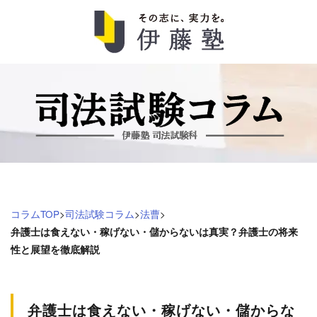
司
法
試
験
コ
コラムTOP
>
司法試験コラム
>
法曹
>
ラ
弁護士は食えない・稼げない・儲からないは真実？弁護士の将来
性と展望を徹底解説
ム
弁護士は食えない・稼げない・儲からな