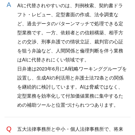
AIに代替されやすいのは、判例検索、契約書ドラ
フト・レビュー、定型書面の作成、法令調査な
ど、過去データのパターンマッチで処理できる定
型業務です。一方、依頼者との信頼構築、相手方
との交渉、刑事弁護での情状立証、裁判官の心証
を狙う弁論など、人間関係と倫理判断を伴う業務
はAIに代替されにくい領域です。
日弁連は2023年6月にAI戦略ワーキンググループを
設置し、生成AIの利活用と弁護士法72条との関係
を継続的に検討しています。AIは脅威ではなく、
定型業務を効率化して付加価値業務に集中するた
めの補助ツールと位置づけられつつあります。
五大法律事務所と中小・個人法律事務所で、将来