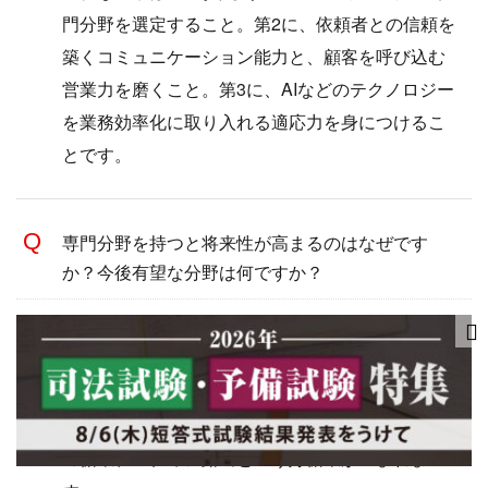
門分野を選定すること。第2に、依頼者との信頼を
築くコミュニケーション能力と、顧客を呼び込む
営業力を磨くこと。第3に、AIなどのテクノロジー
を業務効率化に取り入れる適応力を身につけるこ
とです。
専門分野を持つと将来性が高まるのはなぜです
か？今後有望な分野は何ですか？
弁護士数の増加で一般民事は供給過剰となり、
「離婚といえばこの先生」「労働問題ならこの事
務所」と指名される専門性が、競争を抜け出す手
段になっています。専門化により単価上昇、紹介
の循環、メディア露出という好循環が生まれま