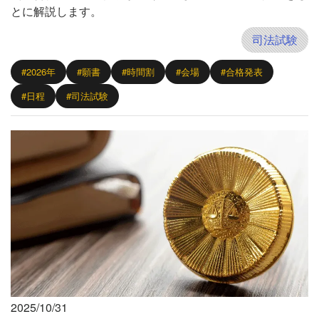
とに解説します。
司法試験
#2026年
#願書
#時間割
#会場
#合格発表
#日程
#司法試験
2025/10/31