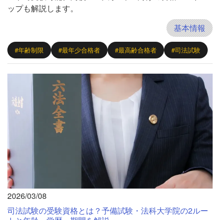
ップも解説します。
基本情報
#年齢制限
#最年少合格者
#最高齢合格者
#司法試験
2026/03/08
司法試験の受験資格とは？予備試験・法科大学院の2ルー