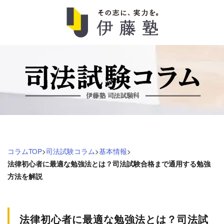
司
法
試
験
コ
コラムTOP
>
司法試験コラム
>
基本情報
>
ラ
法律初心者に最適な勉強法とは？司法試験合格まで通用する勉強
方法を解説
ム
法律初心者に最適な勉強法とは？司法試