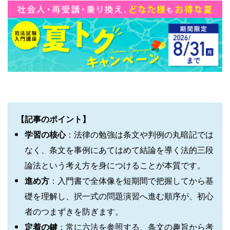
【記事のポイント】
学習の核心
：法律の勉強は条文や判例の丸暗記では
なく、条文を事例にあてはめて結論を導く法的三段
論法という考え方を身につけることが本質です。
進め方
：入門書で全体像を短期間で把握してから基
礎を理解し、択一式の問題演習へ進む順序が、初心
者のつまずきを防ぎます。
定着の鍵
：常に六法を参照する、条文の趣旨から考