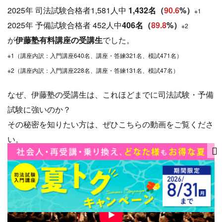
2025年 司法試験合格者1,581人中
1,432名（
90.6
%）
※1
2025年 予備試験合格者 452人中
406名（
89.8
%）
※2
が
伊藤塾有料講座の受講生
でした。
※1（講座内訳：入門講座640名、講座・答練321名、模試471名）
※2（講座内訳：入門講座228名、講座・答練131名、模試47名）
なぜ、伊藤塾の受講生は、これほどまでに司法試験・予備
試験に強いのか？
その秘密を知りたい方は、ぜひこちらの動画をご覧くださ
い。