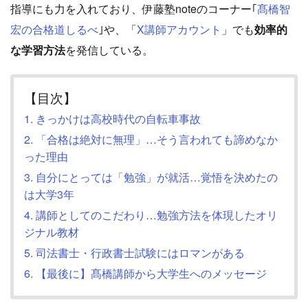
指導にも力を入れており、伊藤塾noteのコーナー｢
髙橋智
宏の合格道しるべ
｣や、「
X講師アカウント
」でも
効率的
な学習方法
を発信している。
【目次】
1. きっかけは高校時代の自転車事故
2. 「合格は絶対に無理」…そう言われても諦めなか
った理由
3. 自分にとっては「勉強」が就活…覚悟を決めたの
は大学3年
4. 講師としてのこだわり…勉強方法を体現したオリ
ジナル教材
5. 司法書士・行政書士試験にはロマンがある
6. 【最後に】髙橋講師から大学生へのメッセージ