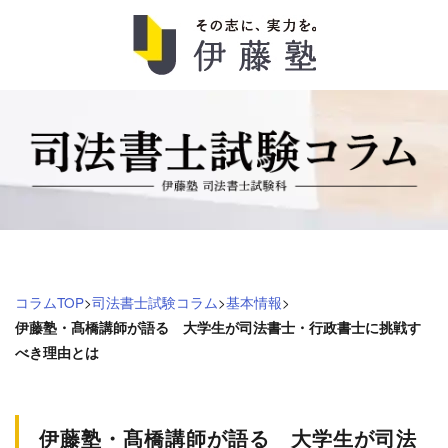
司
法
書
士
試
コラムTOP
>
司法書士試験コラム
>
基本情報
>
験
伊藤塾・髙橋講師が語る 大学生が司法書士・行政書士に挑戦す
べき理由とは
コ
ラ
伊藤塾・髙橋講師が語る 大学生が司法
ム