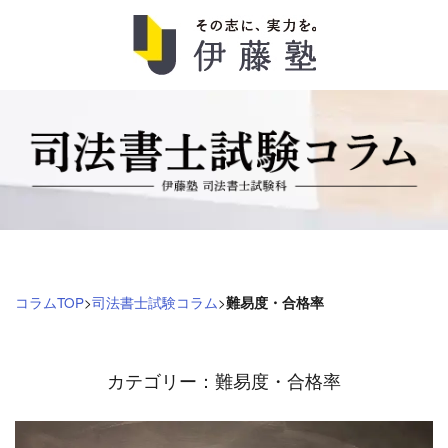
司
法
書
士
試
コラムTOP
>
司法書士試験コラム
>
難易度・合格率
験
コ
カテゴリー：難易度・合格率
ラ
ム