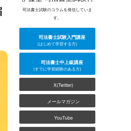
届
ム
司法書士試験のコラムを発信していま
す。
司法書士試験入門講座
(はじめて学習する方)
司法書士中上級講座
(すでに学習経験のある方)
X(Twitter)
メールマガジン
YouTube