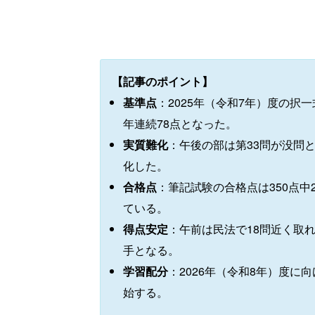
【記事のポイント】
基準点
：2025年（令和7年）度の択一
年連続78点となった。
実質難化
：午後の部は第33問が没問
化した。
合格点
：筆記試験の合格点は350点中2
ている。
得点安定
：午前は民法で18問近く取
手となる。
学習配分
：2026年（令和8年）度に
始する。