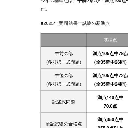
今年の基準点は、
午前の部が「満点105点
た。
■2025年度 司法書士試験の基準点
基準点
午前の部
満点105点中78
(多肢択一式問題)
（全35問中26問
午後の部
満点105点中72
(多肢択一式問題)
（全35問中24問
満点140点中
記述式問題
70.0点
満点350点中
筆記試験の合格点
255.0点以上