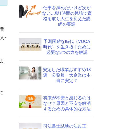
仕事を辞めたいけど次が
ない…朝1時間の勉強で資
格を取り人生を変えた講
師の実話
収問
つい
予測困難な時代（VUCA
時代）を生き抜くために
必要な3つの力を解説
ま
安定した職業おすすめ18
選 公務員・大企業は本
当に安定？
に
将来が不安と感じるのは
なぜ？原因と不安を解消
するための具体的な方法
司法書士試験の法改正