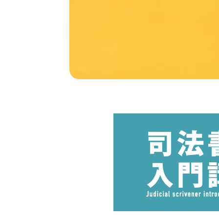
小
企
業
診
断
士
の
試
験
情
報