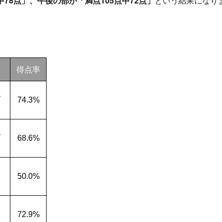
中78点」、午後の部が「満点105点中72点」
という結果になり
得点率
点
74.3%
）
点
68.6%
）
50.0%
72.9%