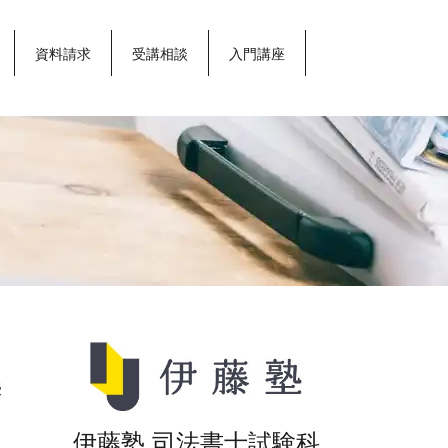
資料請求
受講相談
入門講座
司
法
書
士
試
験
授
コ
ラ
伊藤塾 司法書士試験科