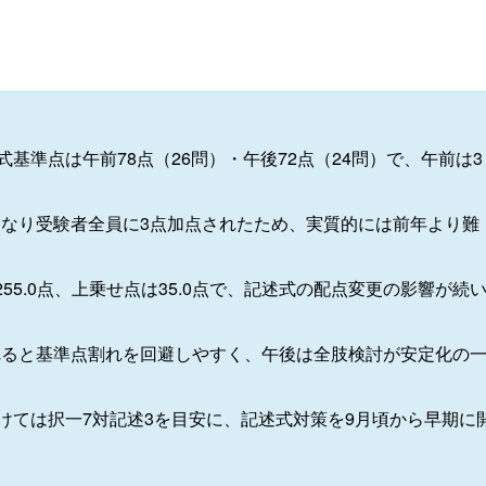
式基準点は午前78点（26問）・午後72点（24問）で、午前は3
となり受験者全員に3点加点されたため、実質的には前年より難
55.0点、上乗せ点は35.0点で、記述式の配点変更の影響が続
れると基準点割れを回避しやすく、午後は全肢検討が安定化の
向けては択一7対記述3を目安に、記述式対策を9月頃から早期に