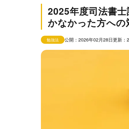
士・
2025年度司法書
行
かなかった方への
政
書
士・
公開：2026年02月28日
更新：2
勉強法
公
務
員・
宅
建
士・
社
労
士・
中