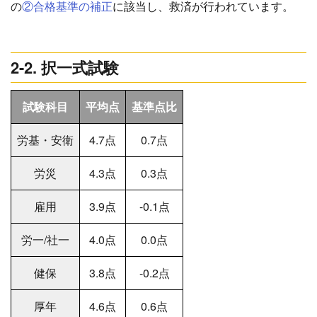
の
②合格基準の補正
に該当し、救済が行われています。
2-2. 択一式試験
試験科目
平均点
基準点比
労基・安衛
4.7点
0.7点
労災
4.3点
0.3点
雇用
3.9点
-0.1点
労一/社一
4.0点
0.0点
健保
3.8点
-0.2点
厚年
4.6点
0.6点