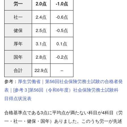
労一
2.0点
-1.0点
社一
2.4点
-0.6点
健保
2.5点
-0.5点
厚年
3.1点
0.1点
国年
2.8点
-0.2点
合計
22.9点
–
参考：
厚生労働省｜第56回社会保険労務士試験の合格者発
表｜[参考３]第56回（令和6年度）社会保険労務士試験科
目得点状況表
合格基準点である3点に平均点が満たない科目が4科目（労
一・社一・健保・国年）ありました。このうち労一が先述