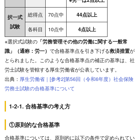
総得点
70点中
44点以上
択一式
試験
各科目
10点中
4点以上
※選択式試験の
「労務管理その他の労働に関する一般常
識」（通称：労一）
で合格基準点を引き下げる
救済措置
が
とられました。このような合格基準点の補正の基準は、社
労士試験を管轄する厚生労働省が公表しています。
出典：
厚生労働省｜[参考2]第56回（令和6年度）社会保険
労務士試験の合格基準について
1-2-1. 合格基準の考え方
①原則的な合格基準
合格基準については、原則的に以下の条件で定められてい