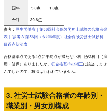
国年
5.3点
1.3点
合計
30.6点
–
参考：
厚生労働省｜第56回社会保険労務士試験の合格者発
表｜[参考３]第56回（令和6年度）社会保険労務士試験科
目得点状況表
合格基準点である4点に平均点が満たない科目が2科目（雇
用・健保）ありましたが、
②合格基準の補正
に該当しませ
んでしたので、救済は行われていません。
3. 社労士試験合格者の年齢別・
職業別・男女別構成