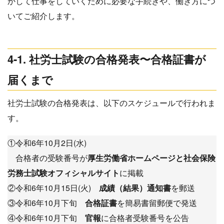
かして仕事をしていくために必要な手続きや、働き方につ
いてご紹介します。
4-1. 社労士試験の合格発表〜合格証書が
届くまで
社労士試験の合格発表は、以下のスケジュールで行われま
す。
①令和6年10月2日(水)
合格者の受験番号が
厚生労働省ホームページと社会保険
労務士試験オフィシャルサイト
に掲載
②令和6年10月15日(火)
成績（結果）通知書
を郵送
③令和6年10月下旬
合格証書
を簡易書留郵便で発送
④令和6年10月下旬
官報
に合格者受験番号を公告